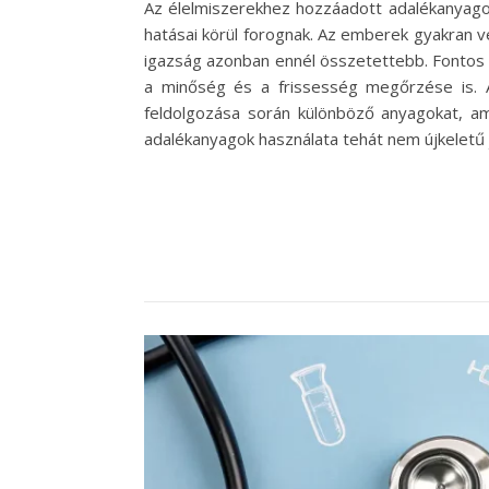
Az élelmiszerekhez hozzáadott adalékanyago
hatásai körül forognak. Az emberek gyakran v
igazság azonban ennél összetettebb. Fontos
a minőség és a frissesség megőrzése is. 
feldolgozása során különböző anyagokat, ame
adalékanyagok használata tehát nem újkelet