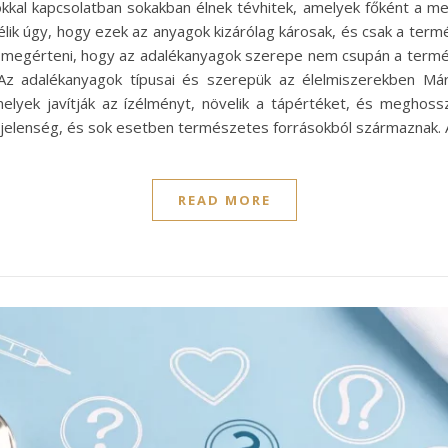
kkal kapcsolatban sokakban élnek tévhitek, amelyek főként a 
élik úgy, hogy ezek az anyagok kizárólag károsak, és csak a term
 megérteni, hogy az adalékanyagok szerepe nem csupán a termé
Az adalékanyagok típusai és szerepük az élelmiszerekben Már
lyek javítják az ízélményt, növelik a tápértéket, és meghossz
ű jelenség, és sok esetben természetes forrásokból származnak
READ MORE